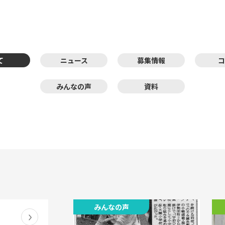
て
ニュース
募集情報
コ
みんなの声
資料
みんなの声