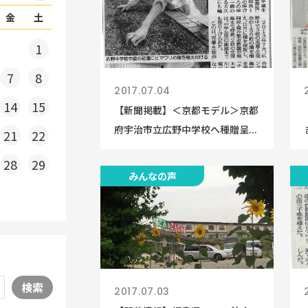
金
土
1
7
8
2017.07.04
14
15
【新聞掲載】＜京都モデル＞京都
府宇治市立広野中学校へ種贈呈...
21
22
28
29
みんなの声
検索
2017.07.03