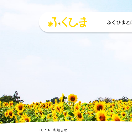
ふくひまと
ふくひまとは
活動紹介
参加する
活動
ひまわりMAP
参加団体
種をもらう
運営
TOP
お知らせ