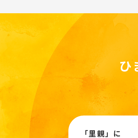
ひ
「里親」に