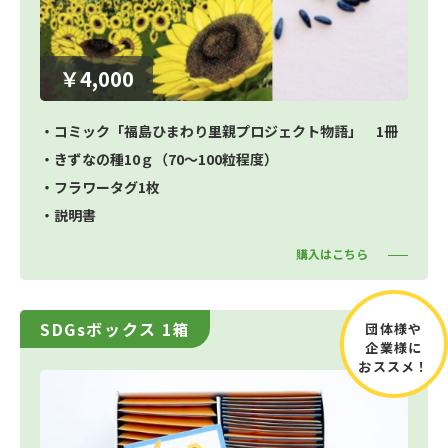
￥4,000
・コミック「福島ひまわり里親プロジェクト物語」 1冊
・きずなの種10ｇ（70～100粒程度）
・フラワータグ1枚
・説明書
購入はこちら
SDGsボックス 1箱
団体様や
企業様に
おススメ！