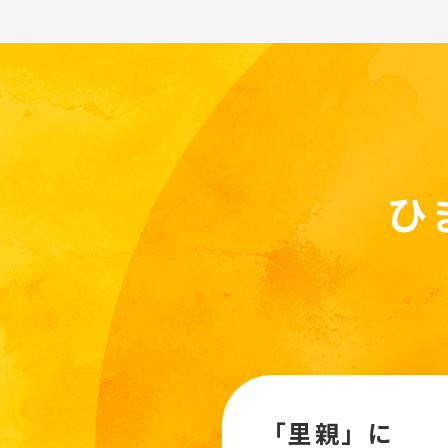
ひ
「里親」に