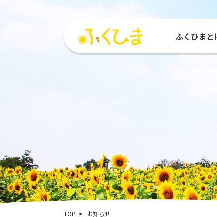
ふくひまと
ふくひまとは
活動紹介
参加する
活動
ひまわりMAP
参加団体
種をもらう
運営
TOP
お知らせ