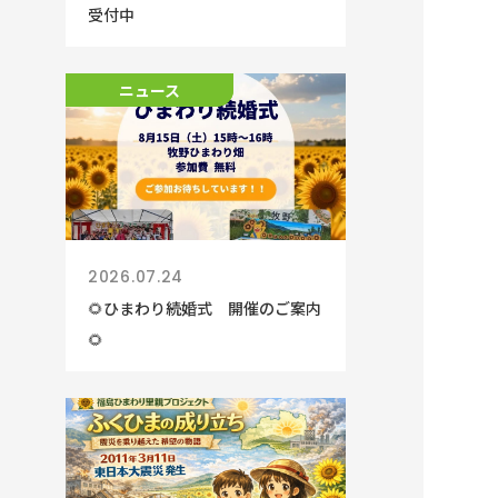
受付中
ニュース
ニュース
2026.07.24
🌻ひまわり続婚式 開催のご案内
🌻