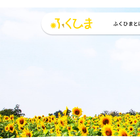
ふくひまと
ふくひまとは
活動紹介
参加する
活動
ひまわりMAP
参加団体
種をもらう
運営