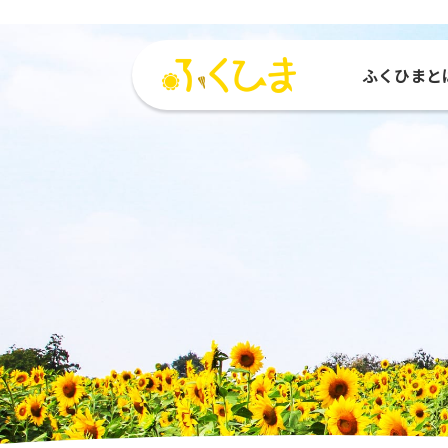
ふくひまと
ふくひまとは
活動紹介
参加する
活動
ひまわりMAP
参加団体
種をもらう
運営