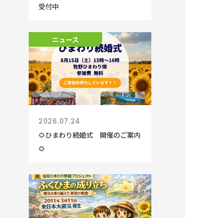
受付中
ニュース
ニュース
2026.07.24
🌻ひまわり続婚式 開催のご案内
🌻