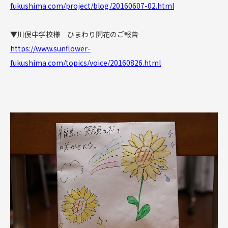
fukushima.com/project/blog/20160607-02.html
▼川俣中学校様 ひまわり開花のご報告
https://www.sunflower-
fukushima.com/topics/voice/20160826.html