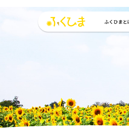
ふくひまと
ふくひまとは
活動紹介
参加する
活動
ひまわりMAP
参加団体
種をもらう
運営