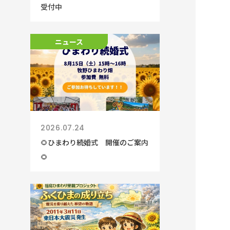
受付中
ニュース
ニュース
2026.07.24
🌻ひまわり続婚式 開催のご案内
🌻