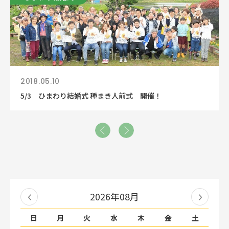
2018.05.10
5/3 ひまわり結婚式 種まき人前式 開催！
2026年08月
日
月
火
水
木
金
土