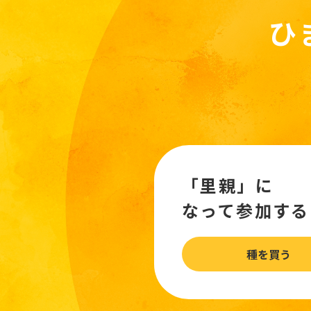
ひ
「里親」に
なって参加する
種を買う