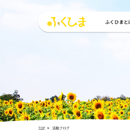
ふくひまと
ふくひまとは
活動紹介
参加する
活動
ひまわりMAP
参加団体
種をもらう
運営
TOP
活動ブログ