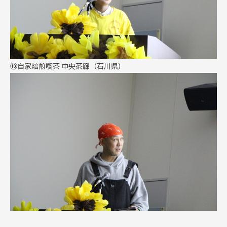
⑩
自家焙煎喫茶
中央茶廊（石川県）