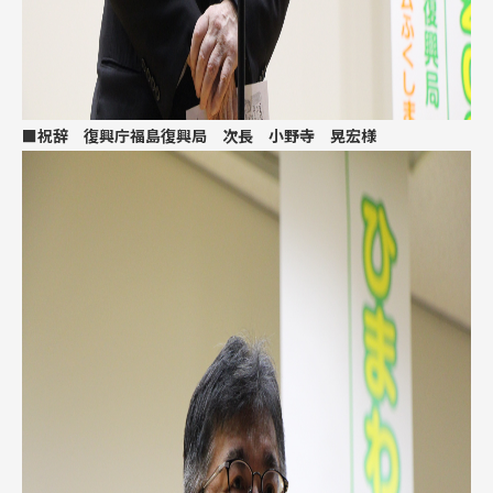
■祝辞 復興庁福島復興局 次長 小野寺 晃宏様