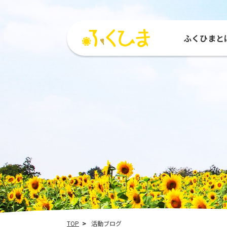
ふくひまと
ふくひまとは
活動紹介
参加する
活動
ひまわりMAP
参加団体
種をもらう
運営
TOP
活動ブログ