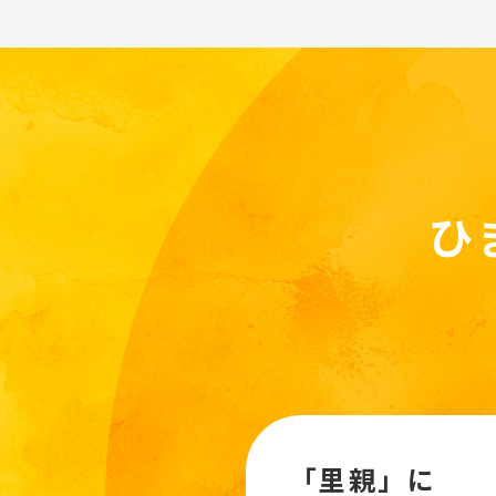
ひ
「里親」に