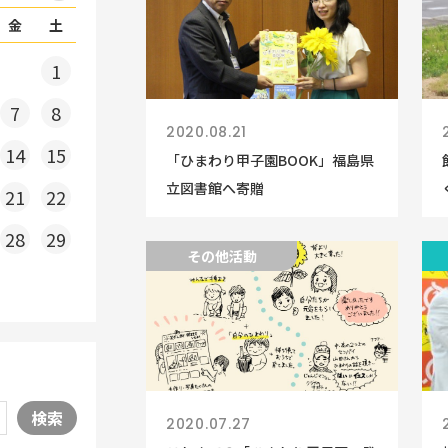
金
土
1
7
8
2020.08.21
14
15
「ひまわり甲子園BOOK」福島県
立図書館へ寄贈
21
22
28
29
その他活動
検索
2020.07.27