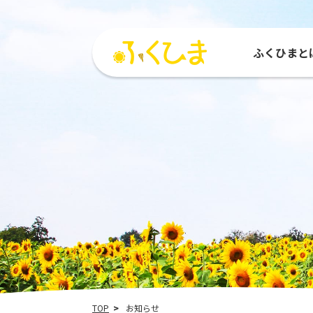
ふくひまと
ふくひまとは
活動紹介
参加する
活動
ひまわりMAP
参加団体
種をもらう
運営
TOP
お知らせ