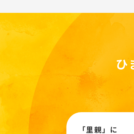
ひ
「里親」に