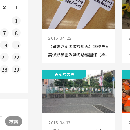
金
土
1
7
8
2015.04.22
14
15
【里親さんの取り組み】学校法人
美保野学園みほの幼稚園様（埼...
21
22
28
29
みんなの声
検索
2015.04.13