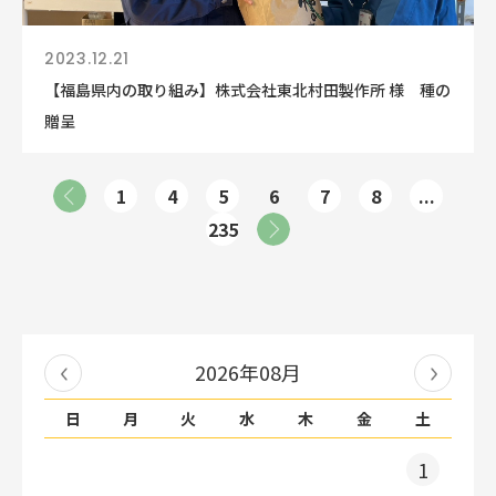
2023.12.21
【福島県内の取り組み】株式会社東北村田製作所 様 種の
贈呈
1
4
5
6
7
8
...
235
2026年08月
日
月
火
水
木
金
土
1