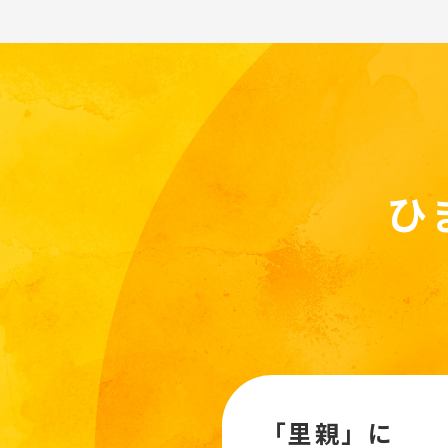
ひ
「里親」に