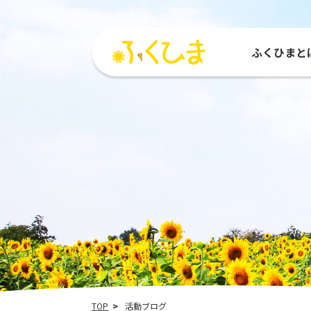
ふくひまと
ふくひまとは
活動紹介
参加する
活動
ひまわりMAP
参加団体
種をもらう
運営
TOP
活動ブログ