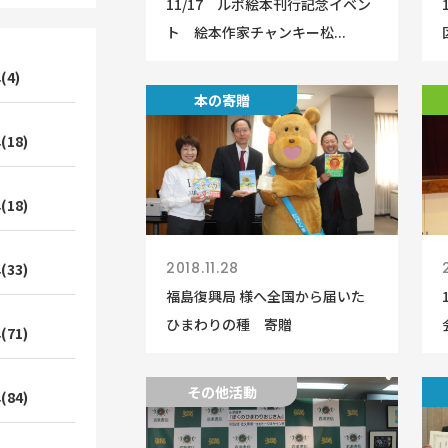
11/17 ルポ絵本刊行記念イベン
ト 絵本作家チャンキー松...
(4)
種の寄贈
本の寄贈
(18)
(18)
2018.11.28
(33)
福島復興局 様へ全国から届いた
ひまわりの種 寄贈
(71)
その他活動
(84)