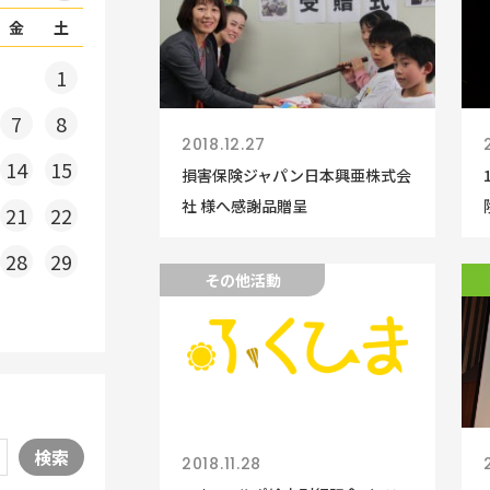
金
土
1
7
8
2018.12.27
14
15
損害保険ジャパン日本興亜株式会
社 様へ感謝品贈呈
21
22
28
29
その他活動
検索
2018.11.28