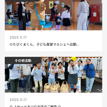
2025.11.17
🌻たびくまくん、子ども食堂マルシェへ出動...
その他活動
2025.11.17
🌻 よかっぺまつり出店のご報告 🌻