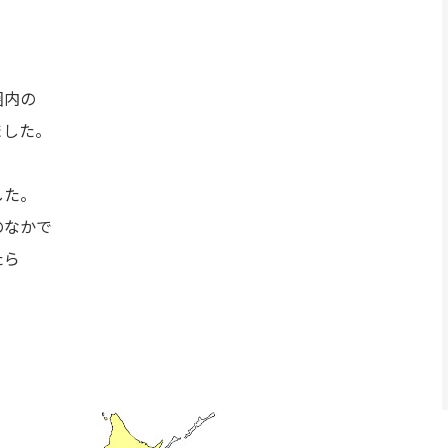
圏内の
ました。
した。
のなかで
たら