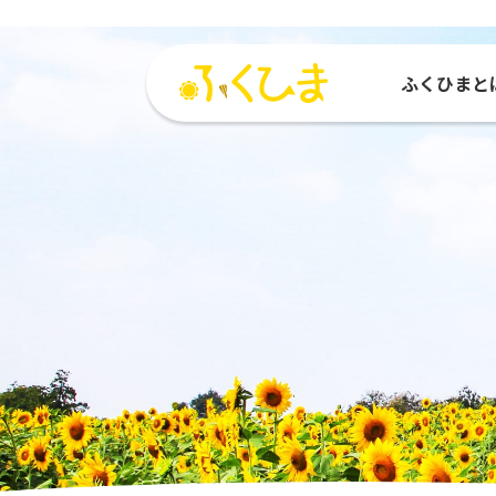
ふくひまと
ふくひまとは
活動紹介
参加する
活動
ひまわりMAP
参加団体
種をもらう
運営