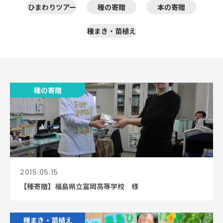
ひまわりツアー
種の寄贈
本の寄贈
種まき・苗植え
種の寄贈
2015.05.15
【種寄贈】福島県立富岡高等学校 様
ひまわり結婚式
種まき・苗植え